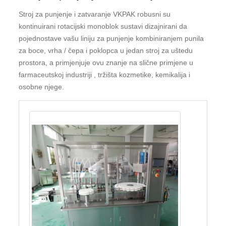
Stroj za punjenje i zatvaranje VKPAK robusni su
kontinuirani rotacijski monoblok sustavi dizajnirani da
pojednostave vašu liniju za punjenje kombiniranjem punila
za boce, vrha / čepa i poklopca u jedan stroj za uštedu
prostora, a primjenjuje ovu znanje na slične primjene u
farmaceutskoj industriji , tržišta kozmetike, kemikalija i
osobne njege.