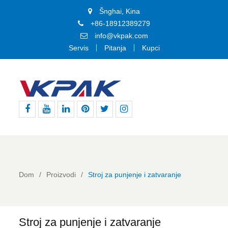
Šnghai, Kina
+86-18912389279
info@vkpak.com
Servis
Pitanja
Kupci
Facebook
YouTube
LinkedIn
Pinterest
Cvrkut
Instagram
Dom
Proizvodi
Stroj za punjenje i zatvaranje
Stroj za punjenje i zatvaranje